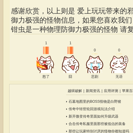
感谢欣赏，以上则是 爱上玩玩带来的
御力极强的怪物信息，如果您喜欢我
钳虫是一种物理防御力极强的怪物
请复
1
1
0
0
怒了
囧
悲剧
无语
越狱破解
|
新闻资讯
|
应用评测
|
苹果百
石墓地图里的BOSS怪物是白野猪
传奇中转世轮回游戏玩法介绍
新开微变传奇里面如何升级武器
合击传奇私服里面那些被低估的装备
那些让玩家特别讨厌的怪物你都知道吗