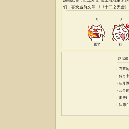
感谢欣赏，以上则是 爱上玩玩带来
们，喜欢当前文章
《《十二之天叁》
0
0
怒了
囧
越狱破
石墓地
传奇
新开
合击
那些
法师