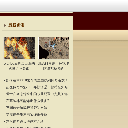
最新资讯
火龙boss周边出现的
邪恶钳虫是一种物理
火圈并不是由
防御力极强的
如何在3000sf发布网里面找到传奇游戏！
超变传奇sf在2018年除了是一款特别知名
的游戏
道士在变态传奇中的职业配置中尤其关键
石墓阵地图能爆出什么装备?
三国传奇游戏开通赞助方法
猎魔传奇攻速法宝详细介绍
东汉传奇通天塔副本介绍