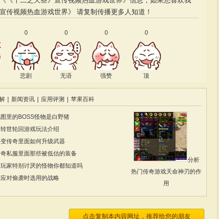
的《《十二之天叁》宣传视频热血游戏世界》信息，如果您喜欢我
宣传视频热血游戏世界》
请复制传播更多人知道！
0
0
0
0
悲剧
无语
强赞
顶
解
|
新闻资讯
|
应用评测
|
苹果百科
图里的BOSS怪物是白野猪
中转世轮回游戏玩法介绍
微变传奇里面如何升级武器
传奇私服里面那些被低估的装备
分析
让玩家特别讨厌的怪物你都知道吗
热门传奇游戏天命神刃的作
在应对偷袭时选用的战略
用