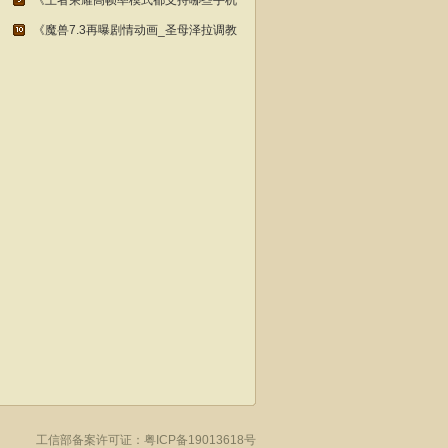
《王者荣耀高帧率模式都支持哪些手机
《魔兽7.3再曝剧情动画_圣母泽拉调教
工信部备案许可证：
粤ICP备19013618号