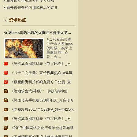
新开传奇再现经典的传奇游戏
新开传奇曾经的那些极品的装备
资讯热点
火龙boss周边出现的火圈并不是由火龙本身召唤
从176精品传奇
中击杀火龙boss
的时候，实际上
最麻烦的一点
是，火…
《冯提莫直播跳尬舞《咋了巴巴》_只
《《十二之天叁》宣传视频热血游戏世
《镇魔曲资料片鹤鸣九霄今日公测_重
《绝地求生“战斗歌”：《吃鸡有神仙
《热血传奇手机版820周年庆_开启传奇
《网易发布2017年Q3财报_净利润25亿
《冯提莫直播跳尬舞《咋了巴巴》_只
《2017中国网络文化产业年会将发布移