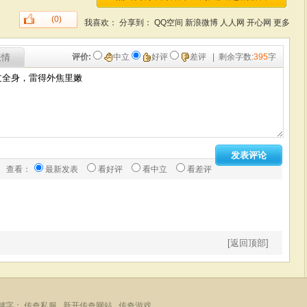
(0)
我喜欢：
分享到：
QQ空间
新浪微博
人人网
开心网
更多
表情
评价:
中立
好评
差评
| 剩余字数:
395
字
查看：
最新发表
看好评
看中立
看差评
[返回顶部]
键字：
传奇私服
新开传奇网站
传奇游戏