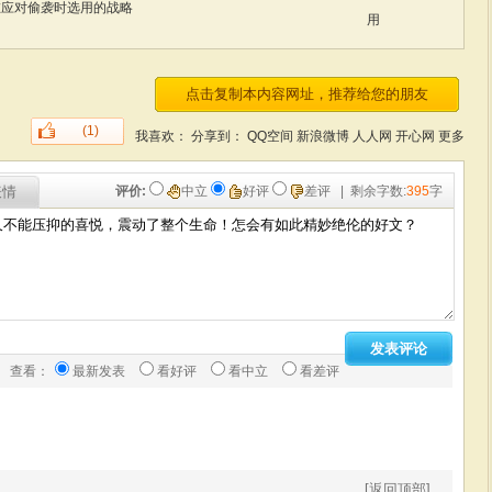
在应对偷袭时选用的战略
用
(1)
我喜欢：
分享到：
QQ空间
新浪微博
人人网
开心网
更多
表情
评价:
中立
好评
差评
| 剩余字数:
395
字
查看：
最新发表
看好评
看中立
看差评
[返回顶部]