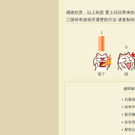
感谢欣赏，以上则是 爱上玩玩带来
三国传奇游戏开通赞助方法
请复制传
1
0
怒了
囧
越狱破
石墓地
传奇
新开
合击
那些