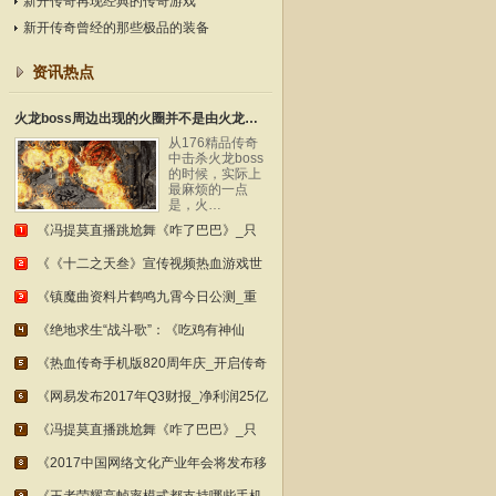
新开传奇再现经典的传奇游戏
新开传奇曾经的那些极品的装备
资讯热点
火龙boss周边出现的火圈并不是由火龙本身召唤
从176精品传奇
中击杀火龙boss
的时候，实际上
最麻烦的一点
是，火…
《冯提莫直播跳尬舞《咋了巴巴》_只
《《十二之天叁》宣传视频热血游戏世
《镇魔曲资料片鹤鸣九霄今日公测_重
《绝地求生“战斗歌”：《吃鸡有神仙
《热血传奇手机版820周年庆_开启传奇
《网易发布2017年Q3财报_净利润25亿
《冯提莫直播跳尬舞《咋了巴巴》_只
《2017中国网络文化产业年会将发布移