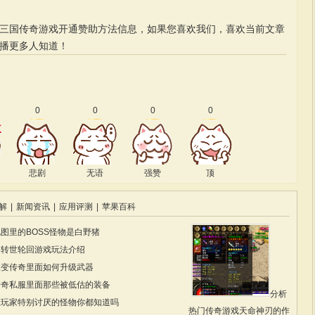
的三国传奇游戏开通赞助方法信息，如果您喜欢我们，喜欢当前文章
播更多人知道！
0
0
0
0
悲剧
无语
强赞
顶
解
|
新闻资讯
|
应用评测
|
苹果百科
图里的BOSS怪物是白野猪
中转世轮回游戏玩法介绍
微变传奇里面如何升级武器
传奇私服里面那些被低估的装备
分析
让玩家特别讨厌的怪物你都知道吗
热门传奇游戏天命神刃的作