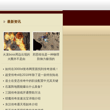
最新资讯
火龙boss周边出现的
邪恶钳虫是一种物理
火圈并不是由
防御力极强的
如何在3000sf发布网里面找到传奇游戏！
超变传奇sf在2018年除了是一款特别知名
的游戏
道士在变态传奇中的职业配置中尤其关键
石墓阵地图能爆出什么装备?
三国传奇游戏开通赞助方法
猎魔传奇攻速法宝详细介绍
东汉传奇通天塔副本介绍