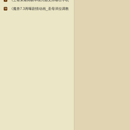
《王者荣耀高帧率模式都支持哪些手机
《魔兽7.3再曝剧情动画_圣母泽拉调教