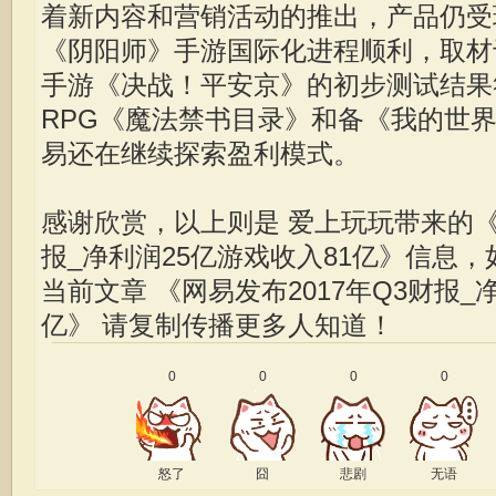
着新内容和营销活动的推出，产品仍受
《阴阳师》手游国际化进程顺利，取材
手游《决战！平安京》的初步测试结果
RPG《魔法禁书目录》和备《我的世
易还在继续探索盈利模式。
感谢欣赏，以上则是 爱上玩玩带来的《网
报_净利润25亿游戏收入81亿》信息
当前文章
《网易发布2017年Q3财报_
亿》
请复制传播更多人知道！
0
0
0
0
怒了
囧
悲剧
无语