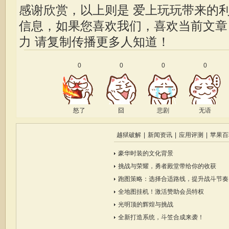
感谢欣赏，以上则是 爱上玩玩带来的
信息，如果您喜欢我们，喜欢当前文
力
请复制传播更多人知道！
0
0
0
0
怒了
囧
悲剧
无语
越狱破解
|
新闻资讯
|
应用评测
|
苹果百
豪华时装的文化背景
挑战与荣耀，勇者殿堂带给你的收获
跑图策略：选择合适路线，提升战斗节奏
全地图挂机！激活赞助会员特权
光明顶的辉煌与挑战
全新打造系统，斗笠合成来袭！