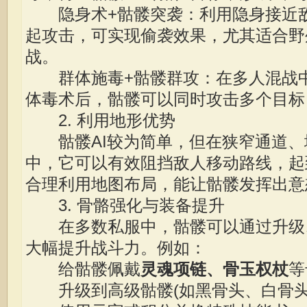
隐身术+骷髅突袭：利用隐身接近敌
起攻击，可实现偷袭效果，尤其适合野
战。
群体施毒+骷髅群攻：在多人混战中
体毒术后，骷髅可以同时攻击多个目标
2. 利用地形优势
骷髅AI较为简单，但在狭窄通道、
中，它可以有效阻挡敌人移动路线，起
合理利用地图布局，能让骷髅发挥出意
3. 骨骼强化与装备提升
在多数私服中，骷髅可以通过升级
大幅提升战斗力。例如：
给骷髅佩戴
灵魂项链、骨玉权杖
等
升级到高级骷髅(如黑骨头、白骨头)