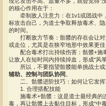
现它攻击不高、血量不多，就会觉得“
的核心作用在于：
牵制敌人注意力：在1v1或团战中
标攻击自己，为道士争取释放毒术、隐
的时间。
打断敌方节奏：骷髅的存在会让对
或走位，尤其是在狭窄地形中效果更佳
配合毒术打出持续伤害：骷髅+施毒
让敌人在短时间内持续掉血，形成“风筝
所以，不要指望骷髅能单挑战士或
辅助、控制与团队协同
。
二、骷髅进阶技巧：如何让它发挥
1. 合理搭配技能
施毒术+骷髅：这是道士最经典的连
毒，再让骷髅上去黏住目标，形成“中毒