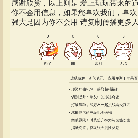
感谢欣赏，以上则是 爱上玩玩带来的
你不会用信息，如果您喜欢我们，喜
强大是因为你不会用
请复制传播更多
0
0
0
0
怒了
囧
悲剧
无语
越狱破解
|
新闻资讯
|
应用评测
|
苹果百
顶级神仙礼包，获取超强福利！
切割提升：拳头中的冰冻奇迹
打破孤独，和好友一起挑战雷炎洞穴
浓郁灵气的中级地图探秘
突破界限！时装提升神力与技能伤害
捐献充值，获取强大属性奖励！