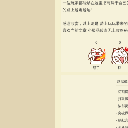
一位玩家都能够在这里书写属于自己
的路上越走越远!
感谢欣赏，以上则是 爱上玩玩带来
喜欢当前文章
小极品传奇无上攻略秘
0
0
怒了
囧
越狱破
切割
打破
浓郁
突破
捐献
全新超