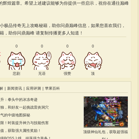
的辉煌篇章。希望上述建议能够为你提供一些启示，祝你在通往巅峰
的小极品传奇无上攻略秘籍，助你问鼎巅峰信息，如果您喜欢我们，
籍，助你问鼎巅峰
请复制传播更多人知道！
0
0
0
0
悲剧
无语
强赞
顶
解
|
新闻资讯
|
应用评测
|
苹果百科
提升：拳头中的冰冻奇迹
孤独，和好友一起挑战雷炎洞穴
灵气的中级地图探秘
界限！时装提升神力与技能伤害
充值，获取强大属性奖励！
顶级神仙礼包，获取超强福
级BOSS上线，掉落强力装备！