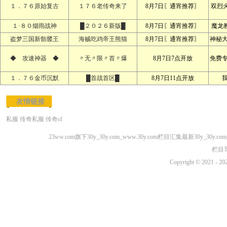
１．７６原始复古
１７６老传奇来了
8月7日〖通宵推荐〗
双烈
１·８０烟雨战神
█２０２６新版█
8月7日〖通宵推荐〗
魔龙
盗梦三国新骷髅王
海贼吃鸡帝王熊猫
8月7日〖通宵推荐〗
神秘
◆ 攻速神器 ◆
〃无〃限〃首〃爆
8月7日7点开放
免费
１．７６金币沉默
█首战首区█
8月7日11点开放
友情链接
私服
传奇私服
传奇sf
23ww.com旗下30y_30y.com_www.30y.com栏目汇集最新30y_30y
栏目
Copyright © 2021 - 20