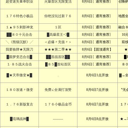
超变迷失〓单职业
火爆首区无限复活
8月6日〖通宵推荐〗
召唤
１７６特色小极品
你绝没玩过新７６
8月6日〖通宵推荐〗
地图
１▲９５刺影神龙
１区
8月6日〖通宵推荐〗
融合
██８０十元合击
█高爆星王+3█
8月6日〖通宵推荐〗
10
╲《熊猫沉默》╱
＜必爆〃充值〃＞
8月6日〖通宵推荐〗
双
我要验牌★无限刀
★★★第二季★★
8月6日【固顶通宵】
★
█圆梦变态合击█
██首战首区██
8月6日〖通宵推荐〗
█
１·８５战火合击
█８５█首站首区
8月6日〖通宵推荐〗
８
█★天帝微变★█
.
8月6日1点开放
▓→
１８０攻速〃微变
免费∠全满打顶赞
8月6日7点开放
〝无
１．７６新版复古
１７６小极品金币
8月6日7点开放
１７
█琉璃战神█
---------
8月6日8点开放
★→