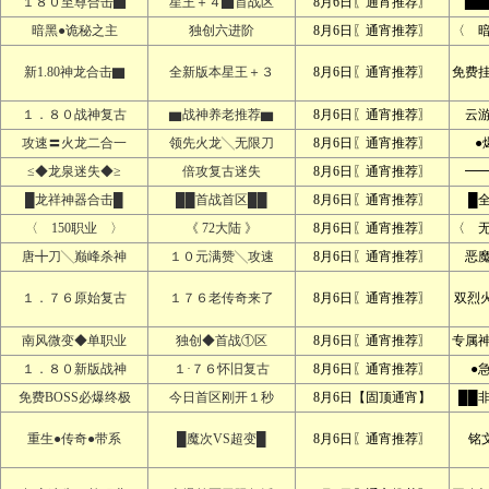
１８０至尊合击▇
星王＋４▇首战区
8月6日〖通宵推荐〗
▇▇
暗黑●诡秘之主
独创六进阶
8月6日〖通宵推荐〗
〈 
新1.80神龙合击▇
全新版本星王＋３
8月6日〖通宵推荐〗
免费
１．８０战神复古
▆战神养老推荐▆
8月6日〖通宵推荐〗
云
攻速〓火龙二合一
领先火龙╲无限刀
8月6日〖通宵推荐〗
●
≤◆龙泉迷失◆≥
倍攻复古迷失
8月6日〖通宵推荐〗
━
█龙祥神器合击█
██首战首区██
8月6日〖通宵推荐〗
█
〈 150职业 〉
《 72大陆 》
8月6日〖通宵推荐〗
〈 
唐╋刀╲巅峰杀神
１０元满赞╲攻速
8月6日〖通宵推荐〗
恶
１．７６原始复古
１７６老传奇来了
8月6日〖通宵推荐〗
双烈
南风微变◆单职业
独创◆首战①区
8月6日〖通宵推荐〗
专属
１．８０新版战神
１·７６怀旧复古
8月6日〖通宵推荐〗
●
免费BOSS必爆终极
今日首区刚开１秒
8月6日【固顶通宵】
██
重生●传奇●带系
█魔次VS超变█
8月6日〖通宵推荐〗
铭文