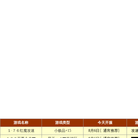
游戏名称
游戏类型
今天开服
１·７６红魔攻速
小极品+15
8月6日〖通宵推荐〗
攻