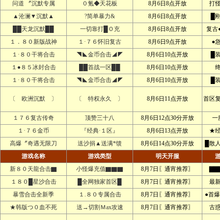
问道 〞沉默专属
０氪◆天花板
8月6日8点开放
打
▲沧澜▼沉默▲
?简单暴力&
8月6日8点开放
█
██天龙沉默██
一切靠打█Ｏ充
8月6日8点开放
复古
１．８０新版战神
１·７６怀旧复古
8月6日9点开放
●
１·８０干将合击
◥◣金币合击◢◤
8月6日10点开放
█
１●８５冰封合击
██首战一区██
8月6日10点开放
１·８０干将合击
◥◣金币合击◢◤
8月6日10点开放
█
〔 欧洲沉默 〕
〔 特权永久 〕
8月6日11点开放
首区
１７６复古传奇
顶赞三十八
8月6日12点30分开放
一
１·７６金币
『经典·１区』
8月6日13点开放
★
高爆〞奇遇无限刀
送沙捐▲送满*馈
8月6日14点30分开放
█散
游戏名称
游戏类型
明天开服
新８０天龍合击▇
小怪爆充值▇▇▇
8月7日〖通宵推荐〗
▇▇
１８０█星沙合击
█全网独家首区█
8月7日〖通宵推荐〗
最
暴雪合击全新季
１.８０专属合击
8月7日〖通宵推荐〗
●首爆
★韩版つ０血不死
送→切割Ｍax攻速
8月7日〖通宵推荐〗
古