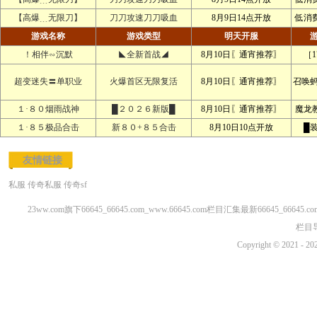
【高爆﹍无限刀】
刀刀攻速刀刀吸血
8月9日14点开放
低消
游戏名称
游戏类型
明天开服
！相伴∽沉默
◣全新首战◢
8月10日〖通宵推荐〗
［1
超变迷失〓单职业
火爆首区无限复活
8月10日〖通宵推荐〗
召唤
１·８０烟雨战神
█２０２６新版█
8月10日〖通宵推荐〗
魔龙
１·８５极品合击
新８０+８５合击
8月10日10点开放
█
友情链接
私服
传奇私服
传奇sf
23ww.com旗下66645_66645.com_www.66645.com栏目汇集最新66645_6664
栏目
Copyright © 2021 - 20