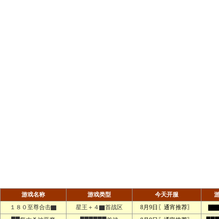
游戏名称
游戏类型
今天开服
１８０至尊合击▇
星王＋４▇首战区
8月9日〖通宵推荐〗
▇▇