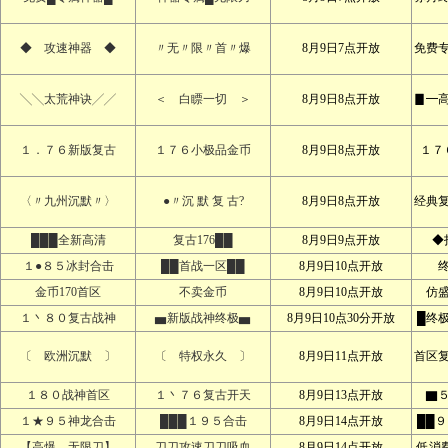
◆ 攻速神器 ◆
〃无〃限〃首〃爆
8月9日7点开放
免费
╲╲太荒神诀╱╱
＜ 白瞟一切 ＞
8月9日8点开放
▊━
１．７６新版复古
１７６小极品金币
8月9日8点开放
１７
〈〃九州沉默〃〉
●〃沉 默 复 古?
8月9日8点开放
经典
███全新高清
复古176██
8月9日9点开放
◆
１●８５冰封合击
██首战一区██
8月9日10点开放
金币170首区
不卖金币
8月9日10点开放
仿
１丶８０复古战神
▅新版战神终极▅
8月9日10点30分开放
█终
〔 欧洲沉默 〕
〔 特权永久 〕
8月9日11点开放
首区
１８０战神首区
１丶７６复古开天
8月9日13点开放
▇
１★９５神龙合击
███１９５合击
8月9日14点开放
██
【高爆﹍无限刀】
刀刀攻速刀刀吸血
8月9日14点开放
低消