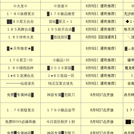
※火龙※
※攻速※
8月9日〖通宵推荐〗
１丶８０纵横复古
█１７６极品微变
8月9日〖通宵推荐〗
无沙
██８０星王合击
首站█星王＋１
8月9日〖通宵推荐〗
◆１
１８５凤舞合击█
１９５皓月合击█
8月9日〖通宵推荐〗
每天
１.８５传奇火龙
█首战首区█
8月9日【固顶通宵】
╲
█★天帝微变★█
.
8月9日〖通宵推荐〗
▓→
１７６君王+10
小极品+10
8月9日〖通宵推荐〗
爆
１·８０烟雨战神
█２０２６新版█
8月9日〖通宵推荐〗
魔龙
１●８５龙渊合击
１●８０首战一区
8月9日〖通宵推荐〗
1
━━━━仙道迷失
纯元宝复古迷失
8月9日〖通宵推荐〗
全
免费█专属神器█
神器专属█无限刀
8月9日7点开放
赤月
１．７６新版复古
１７６小极品金币
8月9日7点开放
１７
免费BOSS必爆终极
今日首区刚开１秒
8月9日7点开放
██
免费█专属神器█
神器专属█无限刀
8月9日7点开放
赤月