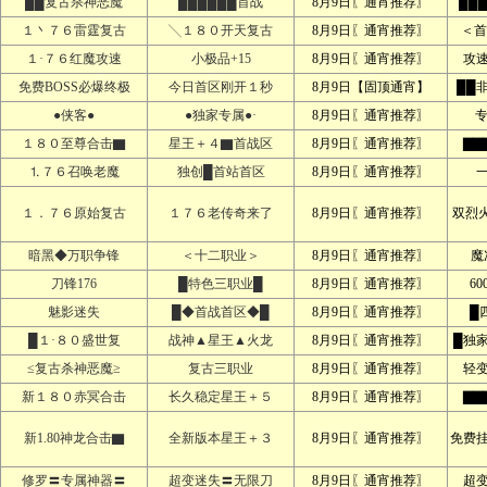
██复古杀神恶魔
██████首战
8月9日〖通宵推荐〗
██
１丶７６雷霆复古
╲１８０开天复古
8月9日〖通宵推荐〗
＜首
１·７６红魔攻速
小极品+15
8月9日〖通宵推荐〗
攻
免费BOSS必爆终极
今日首区刚开１秒
8月9日【固顶通宵】
██
●侠客●
●独家专属●·
8月9日〖通宵推荐〗
专
１８０至尊合击▇
星王＋４▇首战区
8月9日〖通宵推荐〗
▇▇
⒈７６召唤老魔
独创█首站首区
8月9日〖通宵推荐〗
１．７６原始复古
１７６老传奇来了
8月9日〖通宵推荐〗
双烈
暗黑◆万职争锋
＜十二职业＞
8月9日〖通宵推荐〗
魔
刀锋176
█特色三职业█
8月9日〖通宵推荐〗
60
魅影迷失
█◆首战首区◆█
8月9日〖通宵推荐〗
█
█１·８０盛世复
战神▲星王▲火龙
8月9日〖通宵推荐〗
█独
≤复古杀神恶魔≥
复古三职业
8月9日〖通宵推荐〗
轻
新１８０赤冥合击
长久稳定星王＋５
8月9日〖通宵推荐〗
▇▇
新1.80神龙合击▇
全新版本星王＋３
8月9日〖通宵推荐〗
免费
修罗〓专属神器〓
超变迷失〓无限刀
8月9日〖通宵推荐〗
超