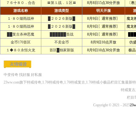
７６╋８０．合击
〓第１战．１区〓
8月8日15点30分开放
〔教
游戏名称
游戏类型
明天开服
１·８０烟雨战神
█２０２６新版█
8月9日〖通宵推荐〗
魔龙
１·８０烟雨战神
█２０２６新版█
8月9日〖通宵推荐〗
魔龙
██复古杀神恶魔
██████首战
8月9日〖通宵推荐〗
██
金币170首区
不卖金币
8月9日10点开放
仿
１◆８０永恒火龙
首区█独家新版
8月9日10点30分开放
极品
友情链接
中变传奇
找好服
好私服
23ww.com旗下特戒传奇,1.76特戒传奇,1.76特戒复古,1.76特戒小极品栏目汇集最新
特戒复古,
栏目
Copyright © 2021 - 2025
23w