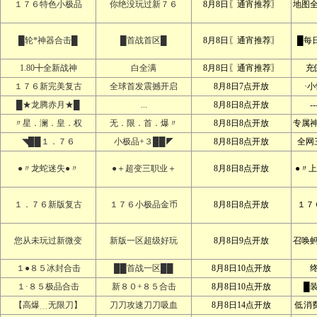
１７６特色小极品
你绝没玩过新７６
8月8日〖通宵推荐〗
地图
█轮*神器合击█
█首战首区█
8月8日〖通宵推荐〗
█每
1.80╋全新战神
白全满
8月8日〖通宵推荐〗
充
１７６新完美复古
全球首发震撼开启
8月8日7点开放
·
█★龙腾赤月★█
...
8月8日8点开放
--
〃星．澜．皇．权
无．限．首．爆〃
8月8日8点开放
专属
◥██１．７６
小极品+３██◤
8月8日8点开放
全网
●〃龙蛇迷失●〃
●＋超变三职业＋
8月8日8点开放
●〃
１．７６新版复古
１７６小极品金币
8月8日8点开放
１７
您从未玩过新微变
新版一区超级好玩
8月8日9点开放
召唤
１●８５冰封合击
██首战一区██
8月8日10点开放
１·８５极品合击
新８０+８５合击
8月8日10点开放
█
【高爆﹍无限刀】
刀刀攻速刀刀吸血
8月8日14点开放
低消