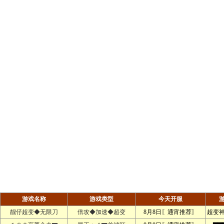
游戏名称
游戏类型
今天开服
靓仔超变◆无限刀
倍攻◆加速◆超变
8月8日〖通宵推荐〗
超变