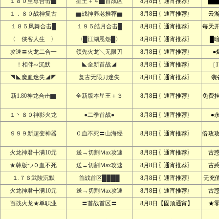
１８０至尊合击▇
星王＋４▇首战区
8月8日〖通宵推荐〗
▇▇
１．８０战神复古
▆战神养老推荐▆
8月8日〖通宵推荐〗
云
１８５凤舞合击█
１９５皓月合击█
8月8日〖通宵推荐〗
每天
〈 侠客人生 〉
〈█江湖恩怨█〉
8月8日〖通宵推荐〗
█
攻速〓火龙二合一
领先火龙╲无限刀
8月8日〖通宵推荐〗
●
！相伴∽沉默
◣全新首战◢
8月8日〖通宵推荐〗
［1
◥◣魔血迷失◢◤
复古无限刀迷失
8月8日〖通宵推荐〗
装
新1.80神龙合击▇
全新版本星王＋３
8月8日〖通宵推荐〗
免费
１丶８０神影火龙
●二季首战●
8月8日〖通宵推荐〗
●
９９９新超变神器
０血不死〓山海经
8月8日〖通宵推荐〗
倍攻
火龙神君╋满10元
送→切割Ｍax攻速
8月8日〖通宵推荐〗
古
★韩版つ０血不死
送→切割Ｍax攻速
8月8日〖通宵推荐〗
古
１.７６武陵沉默
首战首区████
8月8日〖通宵推荐〗
无充
火龙神君╋满10元
送→切割Ｍax攻速
8月8日〖通宵推荐〗
古
百战火龙★单职业
〓首战首区〓
8月8日【固顶通宵】
★